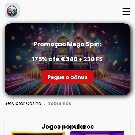
☰
Promoção Mega Spin:
175% até €340 + 230 FS
Pegue o bônus
›
BetVictor Casino
Sobre nós
Jogos populares