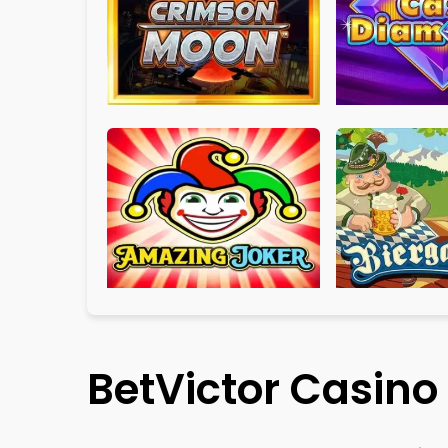
BetVictor Casino 