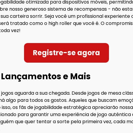
ogabilidade otimizada para dispositivos móveis, permit
sobre nosso generoso sistema de recompensas - não esta
sua carteira sorrir. Seja você um profissional experie
rá tratado como o high roller que você é. O compromiss
toda vez!
Registre-se agora
s Lançamentos e Mais
jogos aguarda a sua chegada. Desde jogos de mesa clássi
há algo para todos os gostos. Aqueles que buscam emo
isso, os fãs de jogabilidade estratégica apreciarão nossa
cionado para garantir uma experiência de jogo autêntica
lguém que quer tentar a sorte pela primeira vez, cada 
.