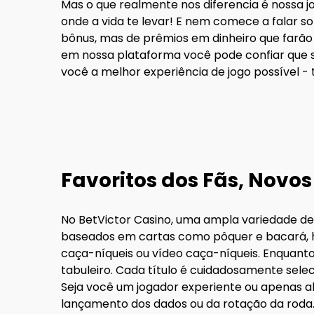
Mas o que realmente nos diferencia é nossa j
onde a vida te levar! E nem comece a falar 
bônus, mas de prêmios em dinheiro que farão 
em nossa plataforma você pode confiar que se
você a melhor experiência de jogo possível - 
Favoritos dos Fãs, Novo
No BetVictor Casino, uma ampla variedade de 
baseados em cartas como pôquer e bacará, 
caça-níqueis ou vídeo caça-níqueis. Enquanto 
tabuleiro. Cada título é cuidadosamente sele
Seja você um jogador experiente ou apenas a
lançamento dos dados ou da rotação da roda