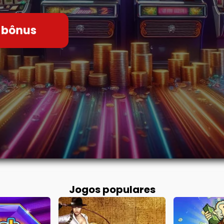
 bônus
Jogos populares