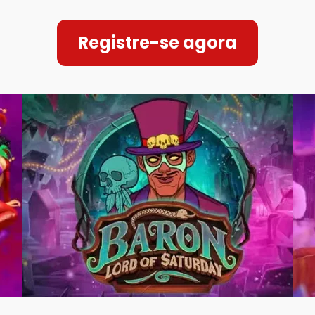
Registre-se agora