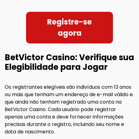
Registre-se
agora
BetVictor Casino: Verifique sua
Elegibilidade para Jogar
Os registrantes elegíveis são indivíduos com 13 anos
ou mais que tenham um endereço de e-mail válido e
que ainda não tenham registrado uma conta na
BetVictor Casino. Cada usuário pode registrar
apenas uma conta e deve fornecer informações
precisas durante o registro, incluindo seu nome e
data de nascimento.