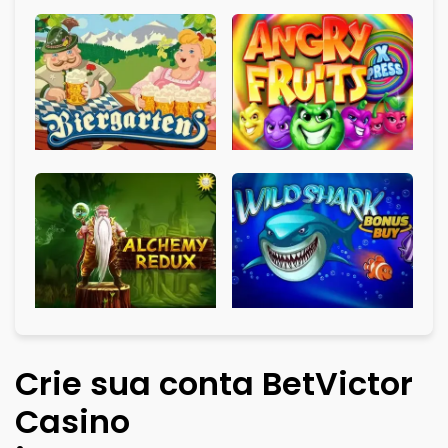
Crie sua conta BetVictor
Casino