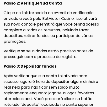
Passo 2: Verifique Sua Conta
Clique no link fornecido no e-mail de verificação
enviado a você pelo BetVictor Casino. Isso ativará
sua nova conta e permitirá que você tenha acesso
completo a todos os recursos, incluindo fazer
depósitos, retirar fundos ou participar de várias
promoções.
Verifique se seus dados estão precisos antes de
prosseguir com o processo de registro.
Passo 3: Depositar Fundos
Após verificar que sua conta foi ativada com
sucesso, agora é hora de depositar algum dinheiro
real nela para não ficar sem saldo muito
rapidamente enquanto joga seus jogos favoritos
oferecidos aqui. Você precisará clicar no botão
rotulado "depósito" localizado no canto superior