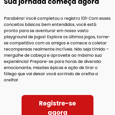
Sua jornada começa agora
Parabéns! Você completou o registro 101! Com esses
conceitos básicos bem entendidos, você está
pronto para se aventurar em nosso vasto
playground de jogos! Explore os últimos jogos, torne-
se competitivo com os amigos e comece a coletar
recompensas realmente incríveis. Não seja tímido –
mergulhe de cabeça e aproveite ao máximo sua
experiência! Prepare-se para horas de diversão
emocionante, missões épicas e ação de tirar o
fôlego que vai deixar você sorrindo de orelha a
orelha!
Registre-se
agora