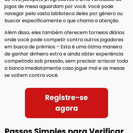
jogos de mesa aguardam por você. Você pode
navegar pela vasta biblioteca deles por gênero ou
buscar especificamente o que chama a atenção.
Além disso, eles também oferecem torneios diários
onde você pode competir contra outros jogadores
em busca de prêmios – Esta é uma ótima maneira
de ganhar dinheiro extra e ainda obter experiência
competindo sob pressão, sem precisar arriscar toda
a banca imediatamente caso jogue mal e as mesas
se voltem contra você.
Registre-se
agora
Passos Simples para Verificar