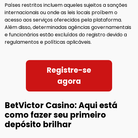
Países restritos incluem aqueles sujeitos a sanções
internacionais ou onde as leis locais proíbem o
acesso aos serviços oferecidos pela plataforma.
Além disso, determinadas agências governamentais
e funcionários estão excluídos do registro devido a
regulamentos e políticas aplicáveis.
Registre-se
agora
BetVictor Casino: Aqui está
como fazer seu primeiro
depósito brilhar